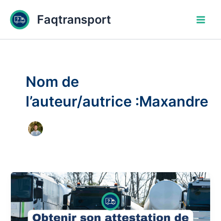
Aller
Pagination
Main
Faqtransport
au
d’article
Men
contenu
Nom de
l’auteur/autrice :Maxandre